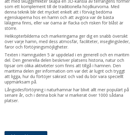
att med skuggeffekter skapa en 3D-känsla av terrängens former
som ett komplement till de traditionella höjdkurvorna. Med
denna teknik blir det mycket enkelt att i förväg bedöma
egenskaperna hos en hamn och att avgöra var de bästa
lälägena finns, eller var öarna är flacka och risken för blåst är
större.
Helikopterbilderna och markeringarna ger dig en snabb översikt
över varje hamn, med dess atmosfär, faciliteter, inseglingsleder,
faror och förtöjningsmöjligheter.
Texten i Hamnguiden 5 är uppdelad i en generell och en maritim
del. Den generella delen beskriver platsens historia, natur och
tipsar om olika aktiviteter som finns att tillgå i hamnen. Den
maritima delen ger information om var det är lugnt och tryggt
att ligga, hur du förtöjer säkrast och vad du bör vara speciellt
uppmärksam på.
Långsidesförtöjning i naturhamnar har blivit allt mer populärt på
senare år, och i denna bok har vi markerat över 1000 sådana
platser.