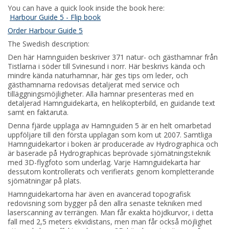
You can have a quick look inside the book here:
Harbour Guide 5
- Flip book
Order Harbour Guide 5
The Swedish
description:
Den här Hamnguiden beskriver 371 natur- och gästhamnar från
Tistlarna i söder till Svinesund i norr. Här beskrivs kända och
mindre kända naturhamnar, här ges tips om leder, och
gästhamnarna redovisas detaljerat med service och
tilläggningsmöjligheter. Alla hamnar presenteras med en
detaljerad Hamnguidekarta, en helikopterbild, en guidande text
samt en faktaruta.
Denna fjärde upplaga av Hamnguiden 5 är en helt omarbetad
uppföljare till den första upplagan som kom ut 2007. Samtliga
Hamnguidekartor i boken är producerade av Hydrographica och
är baserade på Hydrographicas beprövade sjömätningsteknik
med 3D-flygfoto som underlag. Varje Hamnguidekarta har
dessutom kontrollerats och verifierats genom kompletterande
sjömätningar på plats.
Hamnguidekartorna har även en avancerad topografisk
redovisning som bygger på den allra senaste tekniken med
laserscanning av terrängen. Man får exakta höjdkurvor, i detta
fall med 2,5 meters ekvidistans, men man får också möjlighet